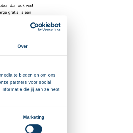
bben dan ook veel
je gratis’ is een
 die het originele
 alleen rookworst, maar
Over
 media te bieden en om ons
onze partners voor social
artje gratis;
formatie die jij aan ze hebt
Marketing
oven, Schaatsbaan