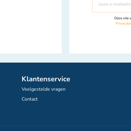
u
op
Deze site
onze
Privacybe
nieuwsbrief
Klantenservice
Veelgestelde vragen
Contact