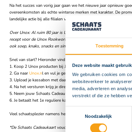
Na het succes van vorig jaar gaan we het nieuwe jaar opnieuw go
overeenkomsten als echte winterse merken met karakter. De promo-a
landelijke actie bij alle filialen van Jumbo van 1 t/m 28 januari 202
Over Unox: Al ruim 80 jaar is Unox onlosmakelijk verbonden aan de 
recept voor de Unox Rookworst ontwikkelde. Inmiddels zijn veel 
ook soep, knaks, snacks en sinds kort zelfs een heus vegetarisch 
Toestemming
Snel van start? Hieronder vind je de stappen:
Deze website maakt gebruik
1. Koop 2 Unox producten bij Jumbo en bewaar je (digitale) kassab
2. Ga naar
Unox.n
l en vul je gegevens in;
We gebruiken cookies om cont
3. Upload je kassabon met daarop 2 Unox producten;
websiteverkeer te analyseren
4. Na het versturen krijg je direct een bevestiging met daarin uitg
media, adverteren en analys
5. Neem jouw Schaats Cadeaukaart voucher mee naar een van de aa
verstrekt of die ze hebben v
6. Je betaalt het 1e reguliere kaartje, je krijgt vervolgens toegang 
Toestemmingsselectie
Veel schaatsplezier namens het team van Unox en Schaats Cadeauk
Noodzakelijk
*De Schaats Cadeaukaart voucher is in te leveren bij de volgende