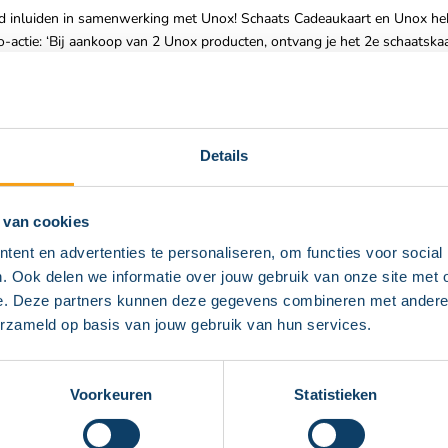
ed inluiden in samenwerking met Unox! Schaats Cadeaukaart en Unox he
ctie: ‘Bij aankoop van 2 Unox producten, ontvang je het 2e schaatskaart
4. Sla je slag, geniet en maak plezier op het ijs samen met ons!
Hollandse keuken. Het begon allemaal bij een slagersfamilie in Brabant,
Nederlandse huishoudens fan van Unox producten. En tegenwoordig niet
aanbod.
Details
 van cookies
on;
ent en advertenties te personaliseren, om functies voor social
. Ook delen we informatie over jouw gebruik van onze site met 
elegd hoe je de voucher (pdf) kunt downloaden met daarin het 2e schaatska
e. Deze partners kunnen deze gegevens combineren met andere in
ngesloten schaatsbanen * en lever hem bij de kassa in;
erzameld op basis van jouw gebruik van hun services.
voor 2 personen.
aart!
Voorkeuren
Statistieken
 schaatsbanen: IJsbaan de Scheg, IJsbaan Twente, IJssportcentrum Eindh