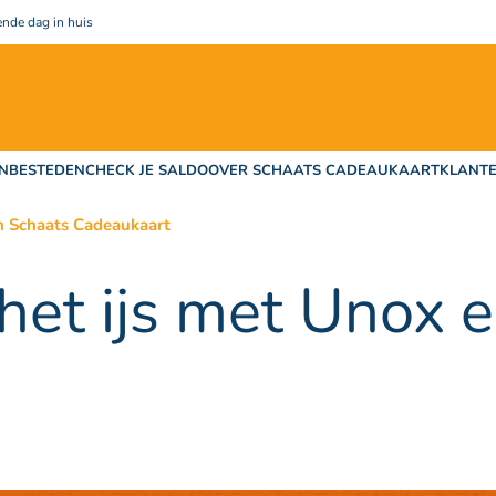
nde dag in huis
N
BESTEDEN
CHECK JE SALDO
OVER SCHAATS CADEAUKAART
KLANTE
en Schaats Cadeaukaart
het ijs met Unox 