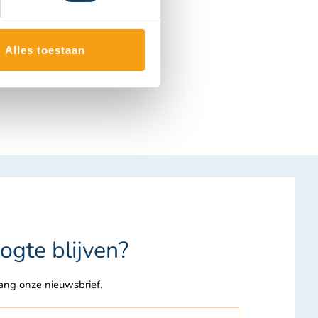
ium Nijmegen, Jaap
recht, IJsbaan De
Alles toestaan
ogte blijven?
vang onze nieuwsbrief.