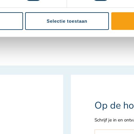
Groningen, Silverdome Zoetermeer, Optisport Kunstijsbaan Breda, Triav
 Leeuwarden, IJsbaan Haarlem, De Uithof Den Haag, De Vechtsebanen Ut
s Hoorn en Thialf Heerenveen.
Selectie toestaan
Op de ho
Schrijf je in en ont
Abonneer