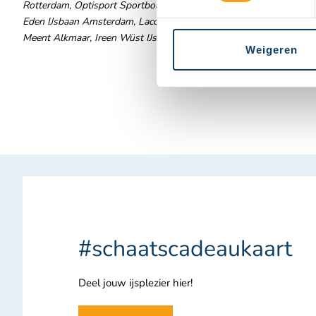
Rotterdam, Optisport Sportboulevard Dordrecht, IJsbaan Kardinge 
Eden IJsbaan Amsterdam, Laco IJsbaan Glanerbrook, 11stedenhaal
Meent Alkmaar, Ireen Wüst IJsbaan, Optisport IJsbaan De Westfrie
Weigeren
#schaatscadeaukaart
Deel jouw ijsplezier hier!