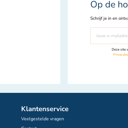
Op de ho
Schrijf je in en ont
Abonneer
u
op
Deze site
onze
Privacybe
nieuwsbrief
Klantenservice
Veelgestelde vragen