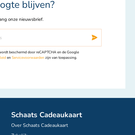
ogte blijven?
vang onze nieuwsbrief.
Inschrij
 wordt beschermd door reCAPTCHA en de Google
leid
en
Servicevoorwaarden
zijn van toepassing.
Schaats Cadeaukaart
Over Schaats Cadeaukaart