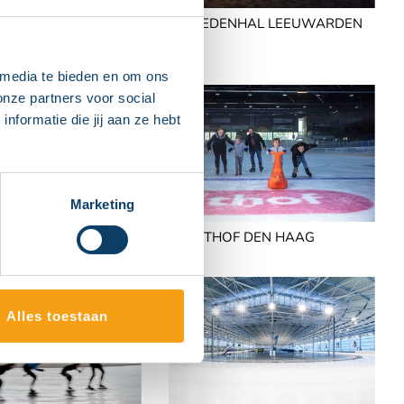
SBAAN GLANERBROOK
11STEDENHAL LEEUWARDEN
 media te bieden en om ons
onze partners voor social
formatie die jij aan ze hebt
Marketing
DE UITHOF DEN HAAG
AAN HAARLEM
Alles toestaan