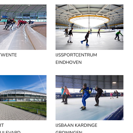
 TWENTE
IJSSPORTCENTRUM
EINDHOVEN
RT
IJSBAAN KARDINGE
ULEVARD
GRONINGEN