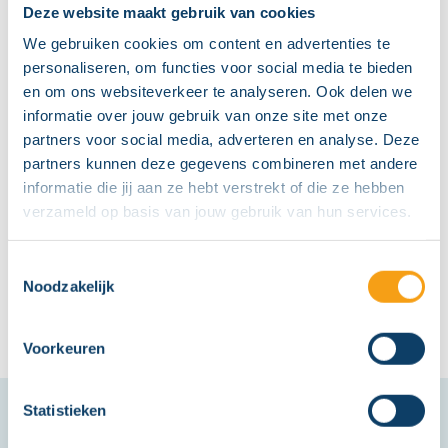
kan natuurlijk ook! Combineer uw bezoek met een
Deze website maakt gebruik van cookies
bezoek aan horecapartner TRCK en maak uw dagje
We gebruiken cookies om content en advertenties te
"wintersport" tot een echt dagje uit.
personaliseren, om functies voor social media te bieden
en om ons websiteverkeer te analyseren. Ook delen we
Hoe kan ik mijn cadeaukaart besteden bij ijsbaan de
informatie over jouw gebruik van onze site met onze
Meent?
partners voor social media, adverteren en analyse. Deze
De cadeaukaart is in te leveren bij de kassa van de
partners kunnen deze gegevens combineren met andere
ijsbaan.
informatie die jij aan ze hebt verstrekt of die ze hebben
verzameld op basis van jouw gebruik van hun services.
Ga naar de website
Toestemmingsselectie
Noodzakelijk
Voorkeuren
Statistieken
#schaatscadeaukaart