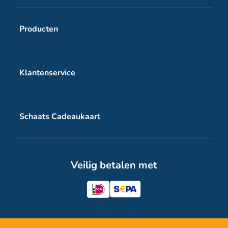
Producten
Schaats Cadeaukaart wit
Klantenservice
Schaats Cadeaukaart digitale voucher
Veelgestelde vragen
Schaats Cadeaukaart
Contact
Over Schaats Cadeaukaart
Veilig betalen met
Zakelijk
Inspiratie