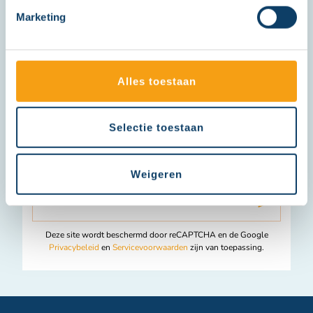
Marketing
Deel jouw ijsplezier hier!
I
Alles toestaan
n
s
Op de hoogte blijven?
t
Selectie toestaan
a
Schrijf je in en ontvang onze nieuwsbrief.
g
Weigeren
r
Abonneer
Insc
a
u
m
op
Deze site wordt beschermd door reCAPTCHA en de Google
onze
Privacybeleid
en
Servicevoorwaarden
zijn van toepassing.
nieuwsbrief