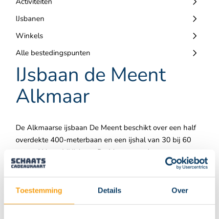
Activiteiten
IJsbanen
Winkels
Alle bestedingspunten
IJsbaan de Meent
Alkmaar
De Alkmaarse ijsbaan De Meent beschikt over een half
overdekte 400-meterbaan en een ijshal van 30 bij 60
meter. U kunt bij ijsbaan De Meent terecht voor een
groot scala aan activiteiten waaronder schaatslessen en
ijshockeylessen. Maar ook voor curling, clinics of het
huren van een vergaderruimte. Gewoon lekker rondjes
Toestemming
Details
Over
schaatsen op de Alkmaarse ijsbaan, meters maken, hard
rijden of relaxt genieten van bewegen in de buitenlucht