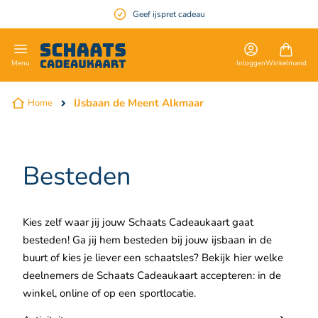
Geef ijspret cadeau
en
Inloggen
Winkelmand
Menu
IJsbaan de Meent Alkmaar
Home
Besteden
Kies zelf waar jij jouw Schaats Cadeaukaart gaat
besteden! Ga jij hem besteden bij jouw ijsbaan in de
buurt of kies je liever een schaatsles? Bekijk hier welke
deelnemers de Schaats Cadeaukaart accepteren: in de
winkel, online of op een sportlocatie.