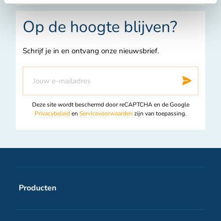
n
s
Op de hoogte blijven?
t
a
Schrijf je in en ontvang onze nieuwsbrief.
g
r
Abonneer
Insc
a
u
m
op
Deze site wordt beschermd door reCAPTCHA en de Google
onze
Privacybeleid
en
Servicevoorwaarden
zijn van toepassing.
nieuwsbrief
Producten
Schaats Cadeaukaart wit