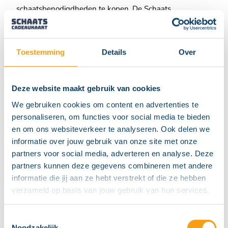
schaatsbenodigdheden te kopen. De Schaats
Cadeaukaart kun je inleveren bij 19 schaatsbanen in
Nederland. Geef ijsplezier cadeau!
WAAR KAN IK EEN SCHAATS
Toestemming
Details
Over
CADEAUKAART KOPEN?
De Schaats Cadeaukaart is te koop bij de deelnemende
Deze website maakt gebruik van cookies
ijsbanen en online via
onze webshop
, Cadeaubon.nl en
We gebruiken cookies om content en advertenties te
Primera.nl.
personaliseren, om functies voor social media te bieden
WAAR KAN IK DE SCHAATS CADEAUKAART
en om ons websiteverkeer te analyseren. Ook delen we
INLEVEREN?
informatie over jouw gebruik van onze site met onze
De cadeaukaart is te besteden bij alle deelnemende
partners voor social media, adverteren en analyse. Deze
ijsbanen en Duo Sports. Afhankelijk van de locatie kan er
partners kunnen deze gegevens combineren met andere
zowel overdekt als buiten op de lange baan geschaatst
informatie die jij aan ze hebt verstrekt of die ze hebben
worden. Je bent verzekerd van eindeloos schaatsplezier
verzameld op basis van jouw gebruik van hun services.
voor zowel jong als oud! Bekijk voor alle deelnemers
onze acceptantenpagina.
Toestemmingsselectie
Noodzakelijk