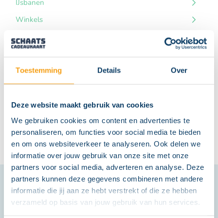
IJsbanen
Winkels
Alle bestedingspunten
Toestemming
Details
Over
Deze website maakt gebruik van cookies
PERFECTSKATE
HAICO BOUMA THIALF
We gebruiken cookies om content en advertenties te
personaliseren, om functies voor social media te bieden
en om ons websiteverkeer te analyseren. Ook delen we
informatie over jouw gebruik van onze site met onze
partners voor social media, adverteren en analyse. Deze
partners kunnen deze gegevens combineren met andere
#schaatscadeaukaart
informatie die jij aan ze hebt verstrekt of die ze hebben
verzameld op basis van jouw gebruik van hun services.