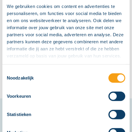
Familie Fun Schaatsen en schaatsclinics.
We gebruiken cookies om content en advertenties te
personaliseren, om functies voor social media te bieden
Hoe kan ik mijn cadeaukaart besteden bij de Ireen
en om ons websiteverkeer te analyseren. Ook delen we
Wüst IJsbaan?
informatie over jouw gebruik van onze site met onze
partners voor social media, adverteren en analyse. Deze
De cadeaukaart is in te leveren bij de kassa van de
partners kunnen deze gegevens combineren met andere
ijsbaan.
informatie die jij aan ze hebt verstrekt of die ze hebben
verzameld op basis van jouw gebruik van hun services.
Ga naar de website
Toestemmingsselectie
Noodzakelijk
Voorkeuren
#schaatscadeaukaart
Statistieken
Deel jouw ijsplezier hier!