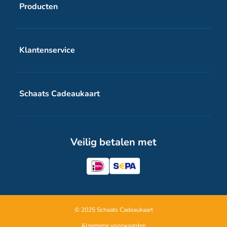
Producten
Schaats Cadeaukaart wit
Klantenservice
Schaats Cadeaukaart digitale voucher
Veelgestelde vragen
Schaats Cadeaukaart
Contact
Over Schaats Cadeaukaart
Veilig betalen met
Zakelijk
Inspiratie
© 2025 Schaats Cadeaukaart
Algemene voorwaarden