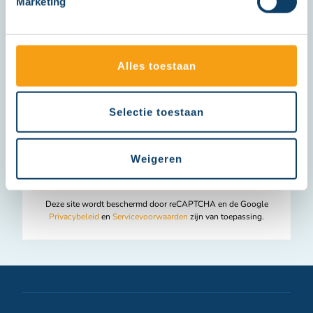
Marketing
I
n
Alles toestaan
s
Op de hoogte blijven?
t
Selectie toestaan
a
Schrijf je in en ontvang onze nieuwsbrief.
g
r
Abonneer
Weigeren
Insc
a
u
m
op
Deze site wordt beschermd door reCAPTCHA en de Google
onze
Privacybeleid
en
Servicevoorwaarden
zijn van toepassing.
nieuwsbrief