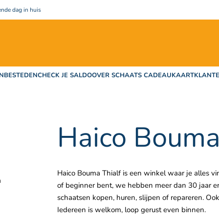
nde dag in huis
N
BESTEDEN
CHECK JE SALDO
OVER SCHAATS CADEAUKAART
KLANTE
Haico Bouma 
Haico Bouma Thialf is een winkel waar je alles vi
a
of beginner bent, we hebben meer dan 30 jaar er
schaatsen kopen, huren, slijpen of repareren. O
Iedereen is welkom, loop gerust even binnen.