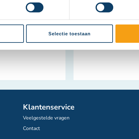
Schrijf je in en ont
Abonneer
u
Selectie toestaan
op
Deze site
onze
Privacybe
nieuwsbrief
Klantenservice
Veelgestelde vragen
Contact