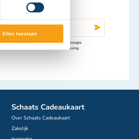
vang onze nieuwsbrief.
Inschrij
Alles toestaan
 wordt beschermd door reCAPTCHA en de Google
leid
en
Servicevoorwaarden
zijn van toepassing.
Schaats Cadeaukaart
Over Schaats Cadeaukaart
Zakelijk