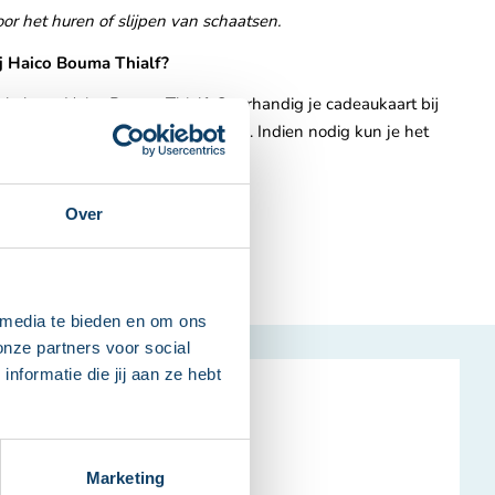
or het huren of slijpen van schaatsen.
j Haico Bouma Thialf?
inkel van Haico Bouma Thialf. Overhandig je cadeaukaart bij
etrokken van je totale bonbedrag. Indien nodig kun je het
Over
 media te bieden en om ons
onze partners voor social
formatie die jij aan ze hebt
ogte blijven?
Marketing