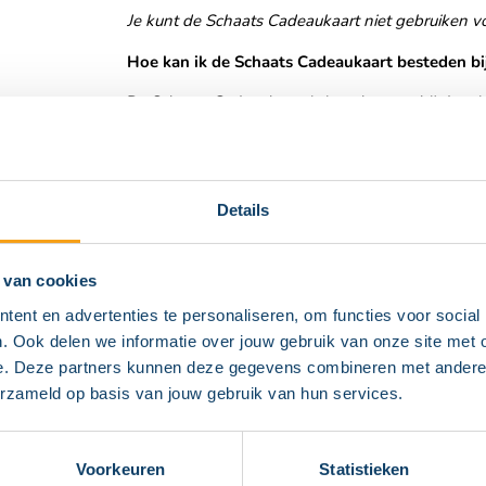
Je kunt de Schaats Cadeaukaart niet gebruiken vo
Hoe kan ik de Schaats Cadeaukaart besteden bi
De Schaats Cadeaukaart is in te leveren bij de w
de kassa, het bedrag op je cadeaukaart wordt afg
restant op een andere manier afrekenen.
Details
Ga naar de winkel
 van cookies
ent en advertenties te personaliseren, om functies voor social
. Ook delen we informatie over jouw gebruik van onze site met 
e. Deze partners kunnen deze gegevens combineren met andere in
erzameld op basis van jouw gebruik van hun services.
Op de ho
Voorkeuren
Statistieken