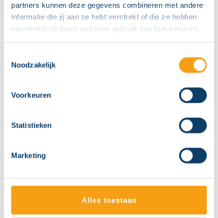
partners kunnen deze gegevens combineren met andere
jou een fantastische korting van 30% op je
informatie die jij aan ze hebt verstrekt of die ze hebben
entreekaartje. Je kunt zoveel kaartjes kopen
verzameld op basis van jouw gebruik van hun services.
als je wilt. De korting geldt op volwassenen-
en kindtarieven en is alleen te verkrijgen via
Toestemmingsselectie
deze site. Dus kom naar de ijsbaan en ga
Noodzakelijk
lekker schaatsen met familie of vrienden.
Voeg eerst één kaartje toe aan je
Voorkeuren
winkelwagen. In de winkelwagen kun je
daarna het aantal aanpassen als je meerdere
Statistieken
kaartjes wilt bestellen.
Via de webshop koop je een voucher waar
Marketing
de korting al op is verrekend. De voucher(s)
kun je vervolgens tot en met 30 november
2025 scannen bij de kassa van jouw ijsbaan.
Je kunt zoveel vouchers kopen als je wilt,
Alles toestaan
maar de voucher is alleen inwisselbaar op de