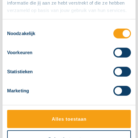
informatie die jij aan ze hebt verstrekt of die ze hebben
jou een fantastische korting van 30% op je
verzameld op basis van jouw gebruik van hun services.
entreekaartje. Je kunt zoveel kaartjes kopen
als je wilt. De korting geldt op volwassenen-
Toestemmingsselectie
en kindtarieven en is alleen te verkrijgen via
Noodzakelijk
deze site. Dus kom naar de ijsbaan en ga
lekker schaatsen met familie of vrienden.
Voorkeuren
Voeg eerst één kaartje toe aan je
winkelwagen. In de winkelwagen kun je
Statistieken
daarna het aantal aanpassen als je meerdere
kaartjes wilt bestellen.
Marketing
Kijk eerst wel even op de website van jouw
ijsbaan wanneer deze open is voor recreatief
schaatsen. Gekochte kaartjes kun je
tot en
met 30 november 2025
inwisselen bij de
Alles toestaan
kassa van jouw ijsbaan.