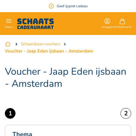
Geef ijspret cadeau
en
Inloggen
Winkelmand
Menu
Schaatsbaan vouchers
Voucher - Jaap Eden ijsbaan - Amsterdam
Voucher - Jaap Eden ijsbaan
- Amsterdam
Thema